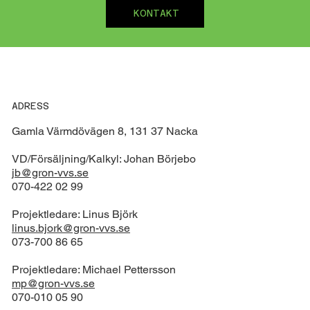
KONTAKT
ADRESS
Gamla Värmdövägen 8, 131 37 Nacka
VD/Försäljning/Kalkyl: Johan Börjebo
jb@gron-vvs.se
070-422 02 99
Projektledare: Linus Björk
linus.bjork@gron-vvs.se
073-700 86 65
Projektledare: Michael Pettersson
mp@gron-vvs.se
070-010 05 90