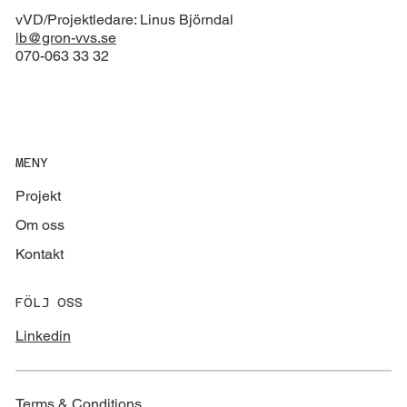
vVD/Projektledare: Linus Björndal
lb@gron-vvs.se
070-063 33 32
MENY
Projekt
Om oss
Kontakt
FÖLJ OSS
Linkedin
Terms & Conditions